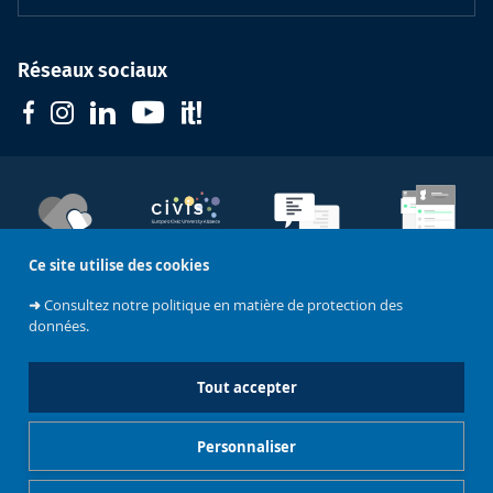
Réseaux sociaux
Soutenez
Contacts ULB
Ce site utilise des cookies
l'Université
CIVIS
Langues
Emploi
➜
Consultez notre politique en matière de protection des
données.
Mentions légales
Crédits
Tout accepter
Charte de modération et de bonne conduite des réseaux
sociaux
Personnaliser
Gestionnaire de cookies