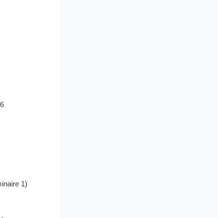
26
naire 1)