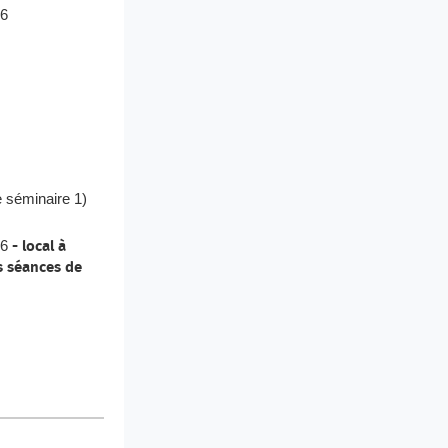
26
 séminaire 1)
26
- local à
s séances de