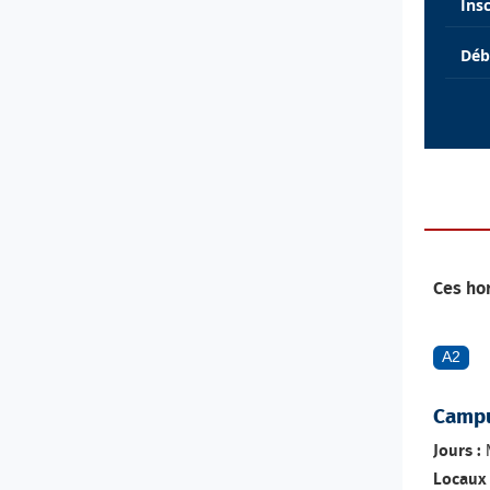
Ins
Déb
Ces ho
A2
Campu
M
Jours :
Locaux 