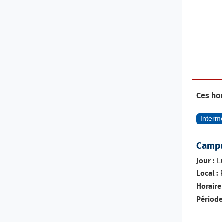
Ces ho
Interm
Campu
L
Jour :
P
Local :
Horaire 
Période