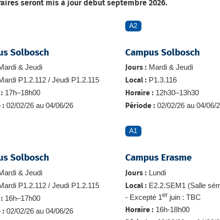
raires seront mis à jour début septembre 2026.
A2
s Solbosch
Campus Solbosch
ardi & Jeudi
Mardi & Jeudi
Jours :
ardi P1.2.112 / Jeudi P1.2.115
P1.3.116
Local :
17h–18h00
12h30–13h30
:
Horaire :
02/02/26 au 04/06/26
02/02/26 au 04/06/
 :
Période :
A1
s Solbosch
Campus Erasme
ardi & Jeudi
Lundi
Jours :
ardi P1.2.112 / Jeudi P1.2.115
E2.2.SEM1 (Salle sémi
Local :
er
- Excepté 1
juin : TBC
16h–17h00
:
16h-18h00
Horaire :
02/02/26 au 04/06/26
 :