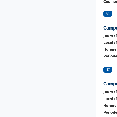
Ces ho
A1
Campu
M
Jours :
M
Local :
Horaire 
Période
B2
Campu
M
Jours :
M
Local :
Horaire 
Période