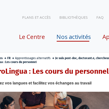
PLANS ET ACCÈS
BIBLIOTHÈQUES
FAQ
Le Centre
Nos activités
Ap
es
FR
Apprentissages alternatifs
Je suis post-doc, doctorant.e, chercheu
ua : Les cours du personnel
roLingua : Les cours du personnel
z vos langues et facilitez vos échanges au travail