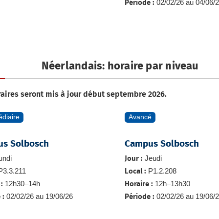
02/02/26 au 04/06/
Période :
Néerlandais: horaire par niveau
raires seront mis à jour début septembre 2026.
édiaire
Avancé
s Solbosch
Campus Solbosch
undi
Jeudi
Jour :
3.3.211
P1.2.208
Local :
12h30–14h
12h–13h30
:
Horaire :
02/02/26 au 19/06/26
02/02/26 au 19/06/
 :
Période :