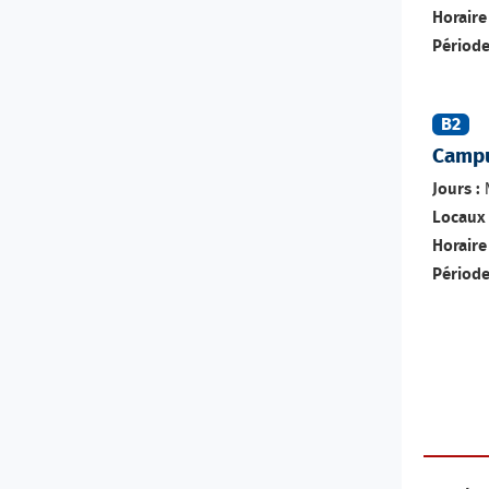
Horaire 
Période
B2
Campu
M
Jours :
Locaux 
Horaire 
Période