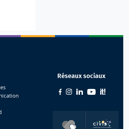
Réseaux sociaux
les
nication
d