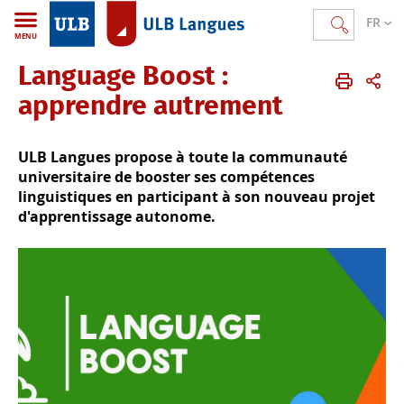
FR
MENU
Language Boost :
ULB Langues
FR
Apprentissages alternatifs
Je suis académique/scientifique
Language Boost
apprendre autrement
ULB Langues propose à toute la communauté
universitaire de booster ses compétences
linguistiques en participant à son nouveau projet
d'apprentissage autonome.